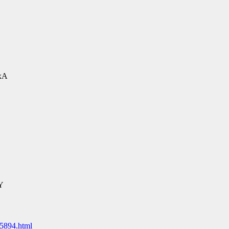
xA
Y
5894.html