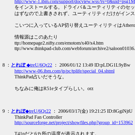
http://www-1.ibm.com/support/docview.wss?rs=0&uid=psg1
をインストールする。ドライバ＆ユーティリティのセッ
はずなので上書きされず、ユーティリティだけがインス
こいつに入っているAP切り替えユーティリティはAthero
情報源はこのあたり
ttp://homepage2.nifty.com/emotom/x40/x4.htm
ttp://www.thinkpad-club.com/webforum/archive2/saloon01036
8 ：
とれぼ
◆treU/6Qr22
： 2006/01/12 13:49 ID:pLDG1L9yBw
http://www-06.ibm.com/jp/pc/tplife/special_04.shtml
ThinkPad占いだそうな。
ちなみに俺はR51eタイプらしい。orz
9 ：
とれぼ
◆treU/6Qr22
： 2006/03/17(金) 19:21:25 ID:8GgiNjtU
ThinkPad Fan Controller
http://sourceforge.net/project/showfiles.php?group_id=153962
T41pだと6カ所の温度が表示されます。