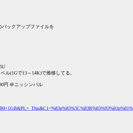
d Area)のバックアップファイルを
v5U
ベル(1Gで13～14K)で推移してる。
料500円 ＠ニッシンパル
2700+SODIMM+1GB&PL=_This&C1=%83p%83%5C%83R%83%93%83