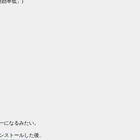
効率低」)
二者択一になるみたい。
をアンインストールした後、