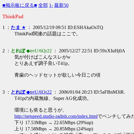
■掲示板に戻る■
全部
1-
最新50
ThinkPad
1 ：
たま
★
： 2005/12/19 09:51 ID:ESHAkaOsTQ
ThinkPad関連の話題はここで。
2 ：
とれぼ
◆treU/6Qr22
： 2005/12/27 22:51 ID:59xXIuHj0A
気が付けばこんなスレがw
とりあえず調子良いT41p。
青歯のヘッドセットが欲しい今日この頃
3 ：
とれぼ
◆treU/6Qr22
： 2006/01/04 20:23 ID:5aFBnM3iR.
T41pの内蔵無線、Super AG化成功。
環境にも依ると思うが、
http://netspeed.studio-radish.com/index.html
でベンチしてみ
下り 17.53Mbps → 22.65Mbps (29%up)
上り 17.58Mbps → 20.85Mbps (24%up)