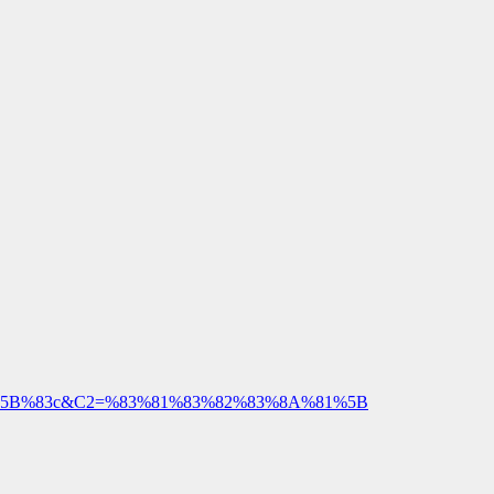
p%81%5B%83c&C2=%83%81%83%82%83%8A%81%5B