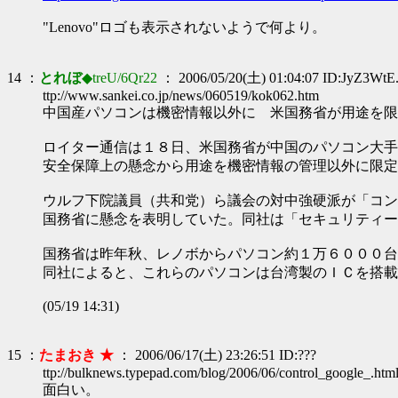
"Lenovo"ロゴも表示されないようで何より。
14 ：
とれぼ
◆treU/6Qr22
： 2006/05/20(土) 01:04:07 ID:JyZ3WtE
ttp://www.sankei.co.jp/news/060519/kok062.htm
中国産パソコンは機密情報以外に 米国務省が用途を限
ロイター通信は１８日、米国務省が中国のパソコン大手
安全保障上の懸念から用途を機密情報の管理以外に限定
ウルフ下院議員（共和党）ら議会の対中強硬派が「コン
国務省に懸念を表明していた。同社は「セキュリティー
国務省は昨年秋、レノボからパソコン約１万６０００台
同社によると、これらのパソコンは台湾製のＩＣを搭載
(05/19 14:31)
15 ：
たまおき ★
： 2006/06/17(土) 23:26:51 ID:???
ttp://bulknews.typepad.com/blog/2006/06/control_google_.htm
面白い。