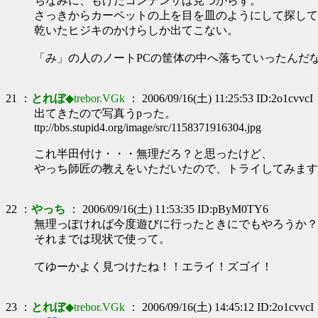
ちなみに、もげだコンデンサは見つからず。
さっきからカーペットの上を目を皿のようにして探して
乾いたヒジキのかけらしか出てこない。
「み」の人のノートPCの筐体の中へ落ちていったんだ
21 ：
とれぼ
◆trebor.VGk
： 2006/09/16(土) 11:25:53 ID:2o1cvvcI
出てきたので写真うpった。
ttp://bbs.stupid4.org/image/src/1158371916304.jpg
これ半田付け・・・無理だろ？と思ったけど、
やっち師匠の教えをいただいたので、トライしてみます
22 ：
やっち
： 2006/09/16(土) 11:53:35 ID:pByM0TY6
無理っぽければ今度遊びに行ったときにでもやろうか？
それまでは現状で使って。
てゆーかよく見つけたね！！エライ！ズゴイ！
23 ：
とれぼ
◆trebor.VGk
： 2006/09/16(土) 14:45:12 ID:2o1cvvcI