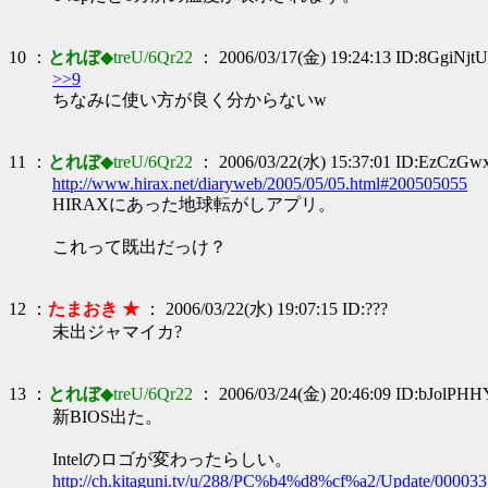
10 ：
とれぼ
◆treU/6Qr22
： 2006/03/17(金) 19:24:13 ID:8GgiNjtU
>>9
ちなみに使い方が良く分からないw
11 ：
とれぼ
◆treU/6Qr22
： 2006/03/22(水) 15:37:01 ID:EzCzGw
http://www.hirax.net/diaryweb/2005/05/05.html#200505055
HIRAXにあった地球転がしアプリ。
これって既出だっけ？
12 ：
たまおき ★
： 2006/03/22(水) 19:07:15 ID:???
未出ジャマイカ?
13 ：
とれぼ
◆treU/6Qr22
： 2006/03/24(金) 20:46:09 ID:bJolPHH
新BIOS出た。
Intelのロゴが変わったらしい。
http://ch.kitaguni.tv/u/288/PC%b4%d8%cf%a2/Update/000033