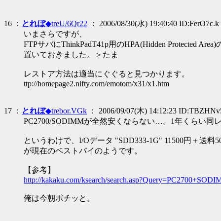
16 ：
とれぼ
◆treU/6Qr22
： 2006/08/30(水) 19:40:40 ID:FerO7c.k
いまさらですが、
FTPサバにThinkPadT41p用のHPA(Hidden Protecte
置いておきました。＞たま
レストア方法は適当にぐぐると見つかります。
ttp://homepage2.nifty.com/emotom/x31/x1.htm
17 ：
とれぼ
◆trebor.VGk
： 2006/09/07(木) 14:12:23 ID:TBZHN
PC2700/SODIMMが全然安くならない…。1年くらい同レ
というわけで、I/Oデータ "SDD333-1G" 11500円＋送
が現在のベストバイのようです。
【参考】
http://kakaku.com/ksearch/search.asp?Query=PC
俺は今朝ポチッと。