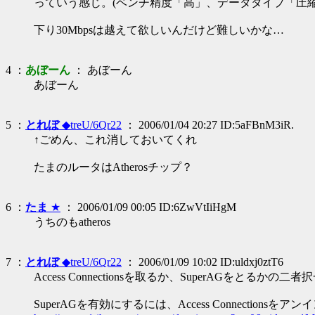
っていう感じ。(ベンチ精度「高」、データタイプ「圧縮
下り30Mbpsは越えて欲しいんだけど難しいかな…
4 ：
あぼーん
： あぼーん
あぼーん
5 ：
とれぼ
◆treU/6Qr22
： 2006/01/04 20:27 ID:5aFBnM3iR.
↑ごめん、これ消しておいてくれ
たまのルータはAtherosチップ？
6 ：
たま
★
： 2006/01/09 00:05 ID:6ZwVtIiHgM
うちのもatheros
7 ：
とれぼ
◆treU/6Qr22
： 2006/01/09 10:02 ID:uldxj0ztT6
Access Connectionsを取るか、SuperAGをとるかの
SuperAGを有効にするには、Access Connections