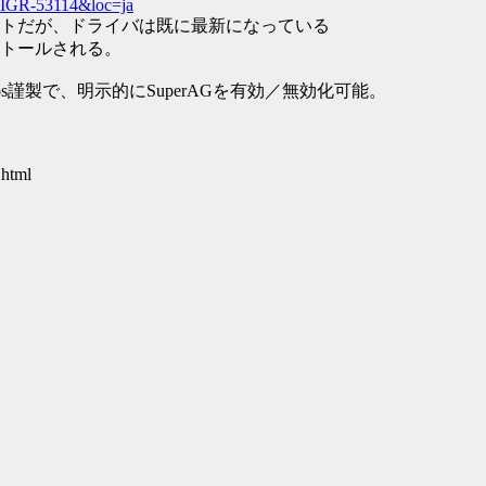
MIGR-53114&loc=ja
トだが、ドライバは既に最新になっている
トールされる。
s謹製で、明示的にSuperAGを有効／無効化可能。
.html