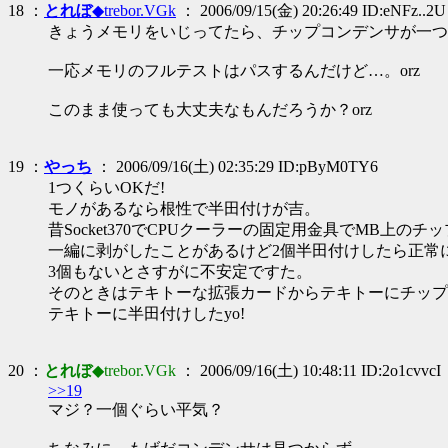
18 ：
とれぼ
◆trebor.VGk
： 2006/09/15(金) 20:26:49 ID:eNFz..2U
きょうメモリをいじってたら、チップコンデンサが一つも
一応メモリのフルテストはパスするんだけど…。orz
このまま使っても大丈夫なもんだろうか？orz
19 ：
やっち
： 2006/09/16(土) 02:35:29 ID:pByM0TY6
1つくらいOKだ!
モノがあるなら根性で半田付けが吉。
昔Socket370でCPUクーラーの固定用金具でMB上のチ
一編に剥がしたことがあるけど2個半田付けしたら正常
3個もないとさすがに不安定ですた。
そのときはテキトーな拡張カードからテキトーにチップ
テキトーに半田付けしたyo!
20 ：
とれぼ
◆trebor.VGk
： 2006/09/16(土) 10:48:11 ID:2o1cvvcI
>>19
マジ？一個ぐらい平気？