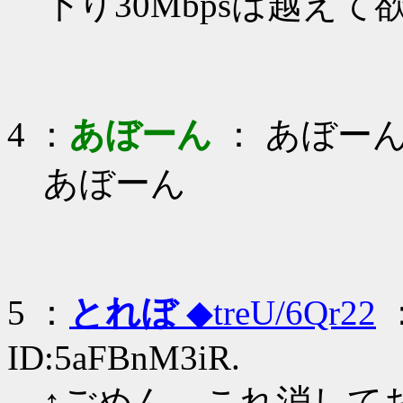
下り30Mbpsは越え
4 ：
あぼーん
： あぼー
あぼーん
5 ：
とれぼ
◆treU/6Qr22
：
ID:5aFBnM3iR.
↑ごめん、これ消して