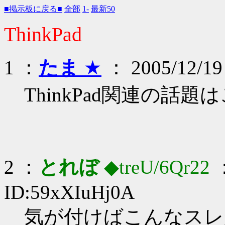
■掲示板に戻る■
全部
1-
最新50
ThinkPad
1 ：
たま
★
： 2005/12/19
ThinkPad関連の話題
2 ：
とれぼ
◆treU/6Qr22
：
ID:59xXIuHj0A
気が付けばこんなスレ