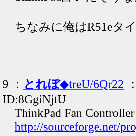
ちなみに俺はR51eタイ
9 ：
とれぼ
◆treU/6Qr22
： 
ID:8GgiNjtU
ThinkPad Fan Controller
http://sourceforge.net/pr