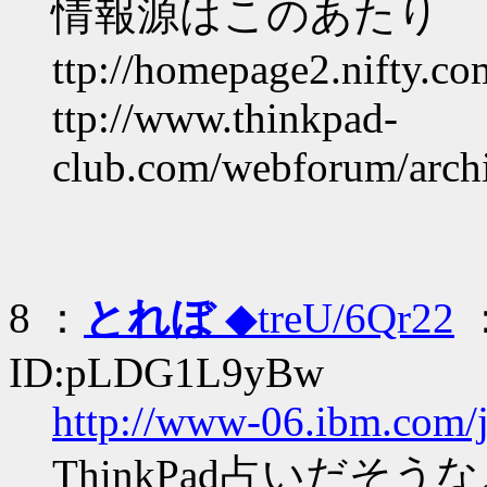
情報源はこのあたり
ttp://homepage2.nifty.c
ttp://www.thinkpad-
club.com/webforum/arch
8 ：
とれぼ
◆treU/6Qr22
：
ID:pLDG1L9yBw
http://www-06.ibm.com/jp
ThinkPad占いだそう