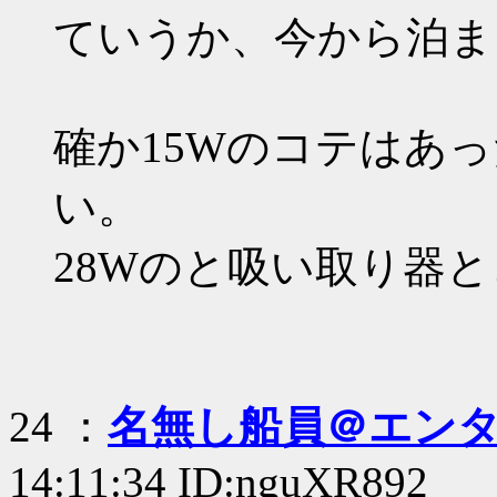
ていうか、今から泊ま
確か15Wのコテはあ
い。
28Wのと吸い取り器
24 ：
名無し船員＠エン
14:11:34 ID:nguXR892