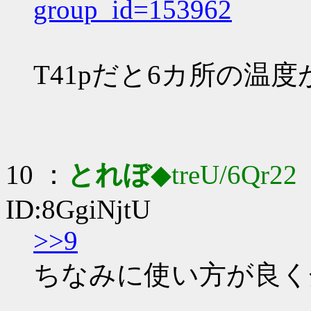
group_id=153962
T41pだと6カ所の温
10 ：
とれぼ
◆treU/6Qr22
：
ID:8GgiNjtU
>>9
ちなみに使い方が良く