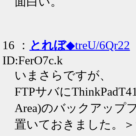
面白い。
16 ：
とれぼ
◆treU/6Qr22
：
ID:FerO7c.k
いまさらですが、
FTPサバにThinkPadT41p
Area)のバックアッ
置いておきました。＞