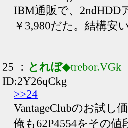
IBM通販で、2ndHDD
￥3,980だた。結構安い
25 ：
とれぼ
◆trebor.VGk
：
ID:2Y26qCkg
>>24
VantageClubのお試
俺も62P4554をそ