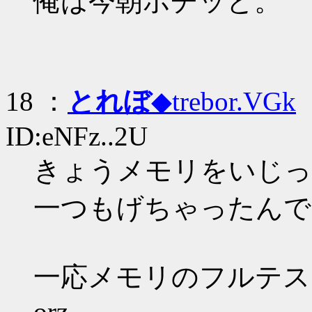
俺は今朝ポチッと。
18 ：
とれぼ
◆trebor.VGk
：
ID:eNFz..2U
きょうメモリをいじっ
一つもげちゃったんです
一応メモリのフルテス
orz