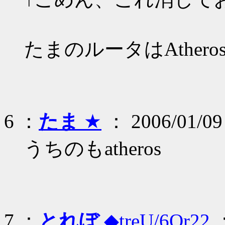
たまのルータはAther
6 ：
たま
★
： 2006/01/09
うちのもatheros
7 ：
とれぼ
◆treU/6Qr22
：