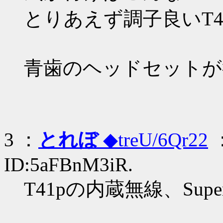
とりあえず調子良いT4
青歯のヘッドセットが
3 ：
とれぼ
◆treU/6Qr22
：
ID:5aFBnM3iR.
T41pの内蔵無線、Sup