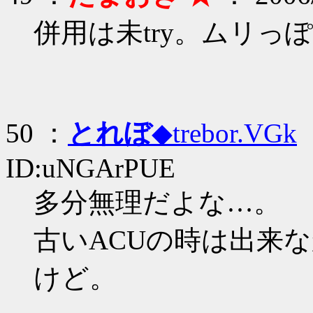
併用は未try。ムリっ
50 ：
とれぼ
◆trebor.VGk
：
ID:uNGArPUE
多分無理だよな…。
古いACUの時は出来
けど。