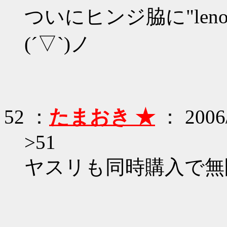
ついにヒンジ脇に"len
(´▽`)ノ
52 ：
たまおき ★
： 2006/
>51
ヤスリも同時購入で無