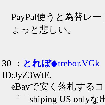
PayPal使うと為替レ
ょっと悲しい。
30 ：
とれぼ
◆trebor.VGk
：
ID:JyZ3WtE.
eBayで安く落札する
『「shiping US 