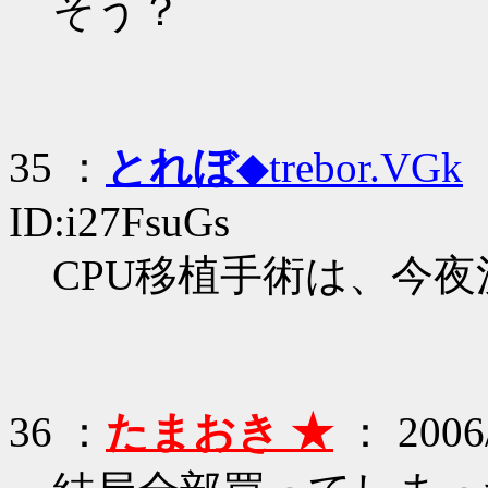
そう？
35 ：
とれぼ
◆trebor.VGk
：
ID:i27FsuGs
CPU移植手術は、今
36 ：
たまおき ★
： 2006/