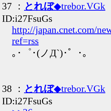
37 ：
とれぼ
◆trebor.VGk
：
ID:i27FsuGs
http://japan.cnet.com/n
ref=rss
｡･゜･(ノД`)･゜･｡
38 ：
とれぼ
◆trebor.VGk
：
ID:i27FsuGs