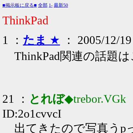
■掲示板に戻る■
全部
1-
最新50
ThinkPad
1 ：
たま
★
： 2005/12/19
ThinkPad関連の話題
21 ：
とれぼ
◆trebor.VGk
：
ID:2o1cvvcI
出てきたので写真うp