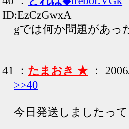
40 ：
とれぼ
◆trebor.VGk
：
ID:EzCzGwxA
gでは何か問題があっ
41 ：
たまおき ★
： 2006/
>>40
今日発送しましたって