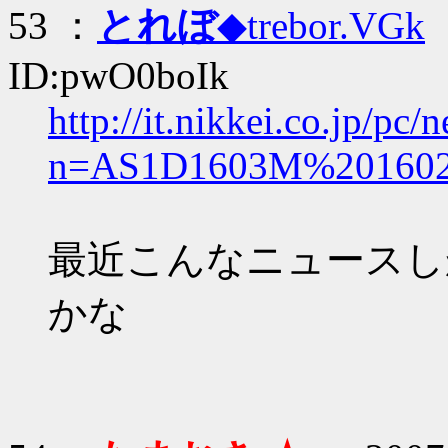
53 ：
とれぼ
◆trebor.VGk
：
ID:pwO0boIk
http://it.nikkei.co.jp/pc
n=AS1D1603M%201602
最近こんなニュースし
かな