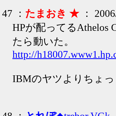
47 ：
たまおき ★
： 2006/
HPが配ってるAthelos C
たら動いた。
http://h18007.www1.hp.c
IBMのヤツよりちょ
48 ：
とれぼ
◆trebor.VGk
：