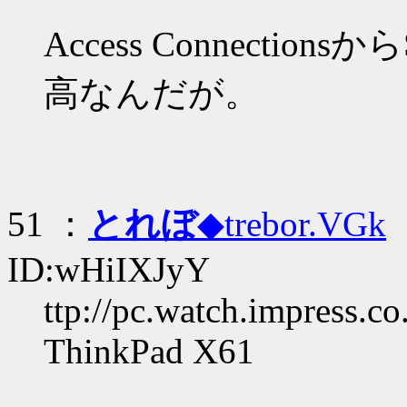
Access Connectio
高なんだが。
51 ：
とれぼ
◆trebor.VGk
：
ID:wHiIXJyY
ttp://pc.watch.impress.c
ThinkPad X61