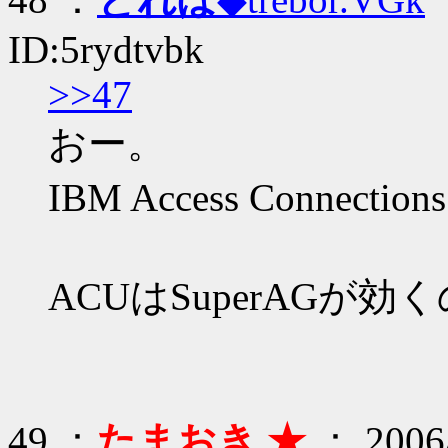
ID:5rydtvbk
>>47
おー。
IBM Access Connec
ACUはSuperAGが
49 ：
たまおき ★
： 2006/