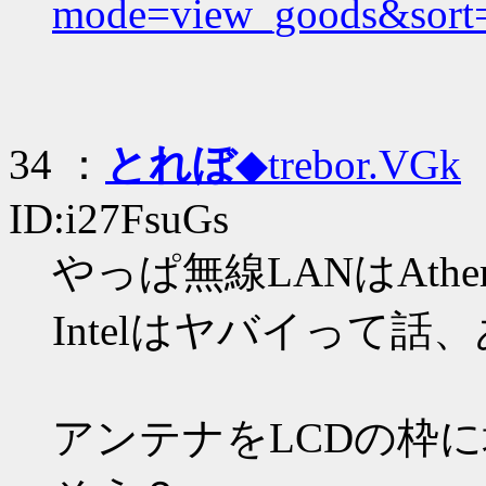
mode=view_goods&sort
34 ：
とれぼ
◆trebor.VGk
：
ID:i27FsuGs
やっぱ無線LANはAth
Intelはヤバイって
アンテナをLCDの枠