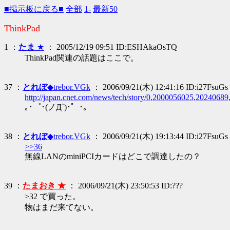
■掲示板に戻る■
全部
1-
最新50
ThinkPad
1 ：
たま
★
： 2005/12/19 09:51 ID:ESHAkaOsTQ
ThinkPad関連の話題はここで。
37 ：
とれぼ
◆trebor.VGk
： 2006/09/21(木) 12:41:16 ID:i27FsuGs
http://japan.cnet.com/news/tech/story/0,2000056025,20240689
｡･゜･(ノД`)･゜･｡
38 ：
とれぼ
◆trebor.VGk
： 2006/09/21(木) 19:13:44 ID:i27FsuGs
>>36
無線LANのminiPCIカードはどこで調達したの？
39 ：
たまおき ★
： 2006/09/21(木) 23:50:53 ID:???
>32 で買った。
物はまだ来てない。