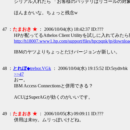
シリアル入れたら 「お客様のバッテリはリコールの対象
ほんまかいな。ちょっと残念w
47 ：
たまおき ★
： 2006/10/04(水) 18:42:37 ID:???
HPが配ってるAthelos Client Utilityを試しに入れてみ
http://h18007.www1.hp.com/support/files/hpcpqnk/jp/downloa
IBMのヤツよりちょっとだけバージョンが新しい。
48 ：
とれぼ
◆trebor.VGk
： 2006/10/04(水) 19:15:52 ID:5rydtvbk
>>47
おー。
IBM Access Connectionsと併用できる？
ACUはSuperAGが効くのがいいです。
49 ：
たまおき ★
： 2006/10/05(木) 09:09:11 ID:???
併用は未try。ムリっぽいけどね。