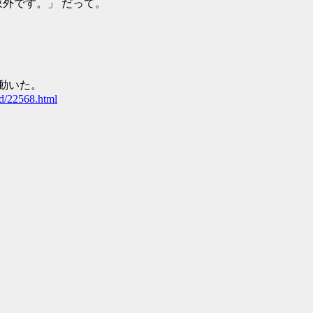
外です。」 だって。
たら動いた。
d/22568.html