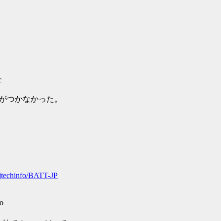
c
絡がつかなかった。
jtechinfo/BATT-JP
o