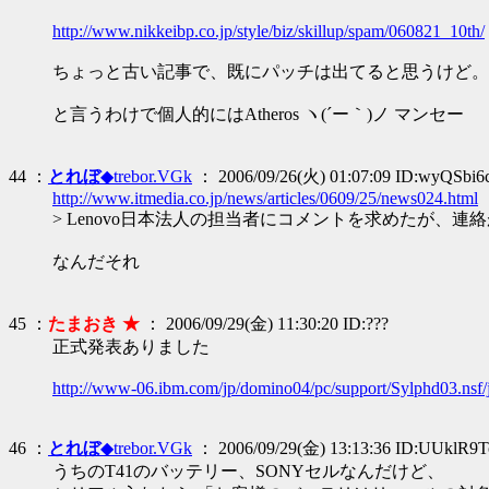
http://www.nikkeibp.co.jp/style/biz/skillup/spam/060821_10th/
ちょっと古い記事で、既にパッチは出てると思うけど。
と言うわけで個人的にはAtheros ヽ(´ー｀)ノ マンセー
44 ：
とれぼ
◆trebor.VGk
： 2006/09/26(火) 01:07:09 ID:wyQSbi6
http://www.itmedia.co.jp/news/articles/0609/25/news024.html
> Lenovo日本法人の担当者にコメントを求めたが、連
なんだそれ
45 ：
たまおき ★
： 2006/09/29(金) 11:30:20 ID:???
正式発表ありました
http://www-06.ibm.com/jp/domino04/pc/support/Sylphd03.nsf/
46 ：
とれぼ
◆trebor.VGk
： 2006/09/29(金) 13:13:36 ID:UUklR9T
うちのT41のバッテリー、SONYセルなんだけど、