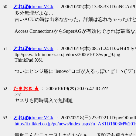
50 ：
とれぼ
◆trebor.VGk
： 2006/10/05(木) 13:38:33 ID:uNGArP
多分無理だよな…。
古いACUの時は出来なかった。詳細は忘れちゃったけ
Access ConnectionsからSuperAGが有効化できれば最
51 ：
とれぼ
◆trebor.VGk
： 2006/10/19(木) 08:51:24 ID:wHiIXJy
ttp://pc.watch.impress.co.jp/docs/2006/1018/wpc_9.jpg
ThinkPad X61
ついにヒンジ脇に"lenovo"ロゴが入るっぽいぜ！ヽ(´▽`
52 ：
たまおき ★
： 2006/10/19(木) 20:05:47 ID:???
>51
ヤスリも同時購入で無問題
53 ：
とれぼ
◆trebor.VGk
： 2007/02/18(日) 23:37:21 ID:pwO0boI
http://it.nikkei.co.jp/pc/news/index.aspx?n=AS1D1603M%20
最近こんなニュースしかないなぁ…。X60でも買うかな