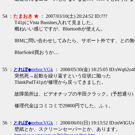
54 ：
たまおき ★
： 2007/03/10(土) 20:24:52 ID:???
T41pにVista Bussines入れて見ました。
概ねいい感じですが、Bluetoothが使えん。
IBMに問い合わせしてみたら、サポート外です、との
BlueSoleil買おうか…
55 ：
とれぼ
◆trebor.VGk
： 2008/05/30(金) 18:25:05 ID:sWq62o
突然死→起動を繰り返すという症状に陥った
ThinkPadT41pが修理から戻ってきました。
故障箇所は、ビデオチップの半田クラック。(予想通り)
修理代金はコミコミで29800円でした。ふぅ。
56 ：
とれぼ
◆trebor.VGk
： 2008/06/01(日) 19:13:52 ID:mWIGUs
壁紙とか、スクリーンセーバーとか、あります。