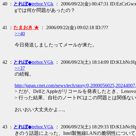
40 ：
とれぼ
◆trebor.VGk
： 2006/09/22(金) 00:47:31 ID:EzCzGw
gでは何か問題があったの？
41 ：
たまおき ★
： 2006/09/22(金) 09:02:18 ID:???
>>40
今日発送しましたってメールが来た。
42 ：
とれぼ
◆trebor.VGk
： 2006/09/23(土) 18:14:09 ID:KLbNcH
>>37
の続報。
http://japan.cnet.com/news/tech/story/0,2000056025,20244007
> だが、DellとAppleがリコールを発表したとき、Len
> 行った結果、自社のノートPCはこの問題とは関係な
おいおい大丈夫かよ…。
43 ：
とれぼ
◆trebor.VGk
： 2006/09/23(土) 18:29:33 ID:KLbNcH
きのう話題に上った、Intel製無線LANの脆弱性につい