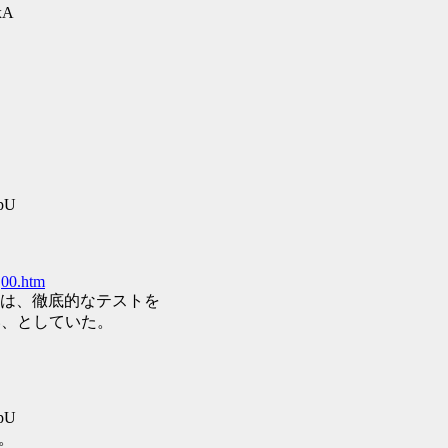
xA
pU
,00.htm
ovoは、徹底的なテストを
い、としていた。
pU
て。