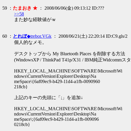
59 ：
たまおき ★
： 2008/06/06(金) 09:13:12 ID:???
>>58
また妙な経験値がｗ
60 ：
とれぼ
◆trebor.VGk
： 2008/06/21(土) 22:20:14 ID:C9.gls/2
個人的なメモ。
デスクトップから My Bluetooth Places を削除する方法
(WindowsXP / ThinkPad T41p/X31 / IBM純正Widcomm
HKEY_LOCAL_MACHINE\SOFTWARE\Microsoft\Wi
ndows\CurrentVersion\Explorer\Desktop\Na
meSpace\{6af09ec9-b429-11d4-a1fb-0090960
218cb}
上記のキーの先頭に「;」を追加↓
HKEY_LOCAL_MACHINE\SOFTWARE\Microsoft\Wi
ndows\CurrentVersion\Explorer\Desktop\Na
meSpace\;{6af09ec9-b429-11d4-a1fb-009096
0218cb}