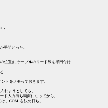
ない
か手間どった。
最悪の位置)にケーブルのリード線を半田付け
める
ポイントをメモっておきます。
源を入れようとしても、
ード入力待ち画面になってから。
リ)は、COM1を決め打ち。