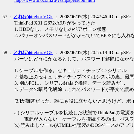
http://www.mocom.ru/Wallpapers/ibm.htm
57 ：
とれぼ
◆trebor.VGk
： 2008/06/05(木) 20:47:46 ID:o..fpSFc
ThinkPad X31 (2672-A9J) がやってきた。
1. HDDなし、メモリなしのベアボーン状態
2. パワーオンパスワードがかかっていてBIOSにも入れ
58 ：
とれぼ
◆trebor.VGk
： 2008/06/05(木) 20:55:19 ID:o..fpSFc
パーツはどうにかなるとして、パスワード解除になかな
1. ケーブルを作る。セキュリティチップ<->シリアル
2. 基板上のセキュリティチップ(X31はシスボの裏。
3. 別のPCに、シリアル経由で接続、データ読みだし
4. データの暗号化解除→これでパスワードが平文で読
[3.]が難関だった。誰にも役に立たないと思うけど、
a.) シリアルケーブルを接続した状態でThinkPadの電
電源が入らない。ケーブルを接続するのは、パスワ
b.) 読み出しツール(ATMEL社謹製のDOSベースのアプ