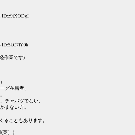
2 ID:z9tXODgI
8 ID:5kC7iY0k
軽作業です)
）
ーグ在籍者、
。
ャパツでない、
まない方。
こともあります。
(英））