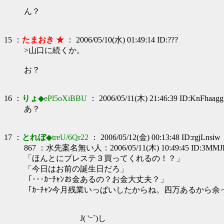
ん？
15 ：
たまおき ★
： 2006/05/10(水) 01:49:14 ID:???
>山口に続くか。
お？
16 ：
りょ
◆ePl5oXiBBU
： 2006/05/11(木) 21:46:39 ID:KnFhaagg
あ？
17 ：
とれぼ
◆treU/6Qr22
： 2006/05/12(金) 00:13:48 ID:rgjLnsiw
867 ：水先案名無い人：2006/05/11(木) 10:49:45 ID:3MMJ
「ほんとにプレステ３買ってくれるの！？」
「今日はお前の誕生日だろ」
「･･･ｶｰﾁｬﾝお金あるの？お金大丈夫？」
「ｶｰﾁｬﾝ今月残業いっぱいしたからね。四万あるから
J( 'ｰ`)し