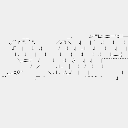
'l..;;;;;;;;一'';;ﾆﾆ―-
.／ﾞｒ'"'､｀''､ ／./ ''i ＼ .| |゛ .! ! ! .
/ .lﾞ | l .｝ / :! .| .ｌ .! ! .| 
| ! l ｝ :! ! .! !,,,,,,,,｝ :|,,,,
 / l :! .｝ .| .| |ﾞﾞﾞﾞﾞﾞﾞﾞﾞﾞﾞﾞﾞﾞﾞﾞﾞ
/./ / ／ .ｌ. ｜ ! / ! !
._,, ;;彡'" ＼ .ｌ、,/._./ | | ｝ 
ﾞﾞﾞ´ ｀ﾞ´ .￣゛ ｀ﾞ'ﾞ¨ﾞ゛ .! ! 