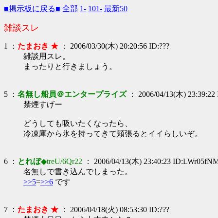
■掲示板に戻る■
全部
1-
101-
最新50
雑談スレ
1 ：
たまおき ★
： 2006/03/30(木) 20:20:56 ID:???
雑談用スレ。
まったりと行きましょう。
5 ：
名無し船員＠エンタープライズ
： 2006/04/13(木) 23:39:22
禁煙すげー
どうしても吸いたくなったら、
冷凍庫から氷を持ってきて頬張るとイイらしいぞ。
6 ：
とれぼ
◆treU/6Qr22
： 2006/04/13(木) 23:40:23 ID:LWr05fN
名無しで書き込んでしまった。
>>5
=
>>6
です
7 ：
たまおき ★
： 2006/04/18(火) 08:53:30 ID:???