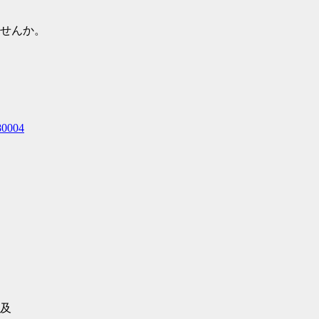
せんか。
80004
及