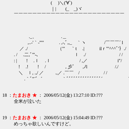
( )＼('∀`)
｜| (_ _)ヾ
￣￣￣￣￣￣￣￣￣￣￣￣￣￣￣￣￣￣￣￣￣￣￣￣
._、 .＿ ＿_ ＿、 .i-ｰ''
,..-'｀-'''" . ,-,ﾞ,,_ ｀ヽ /￣￣￣´ l 
／ ./ （'" ｀t .| ilｒ'"^^^ﾞ'｝.
. / .二,ﾞ'''-、 ｌ ./ / / ｌ. l 
: | ! .ｌ .ｌ / ,／ i"/ ＼,,;;;;;;"
! .! ! / , 彡゛ ,ﾉl 
＼ ｌ, .,/ ／ .,／ .￣￣ / / / 
.｀ﾞ''¨ﾞ゛ ｀ﾞﾞﾞﾞﾞﾞﾞﾞﾞﾞﾞﾞ
18 ：
たまおき ★
： 2006/05/12(金) 13:27:10 ID:???
全米が泣いた
19 ：
たまおき ★
： 2006/05/12(金) 15:04:49 ID:???
めっちゃ欲しいんですけど。