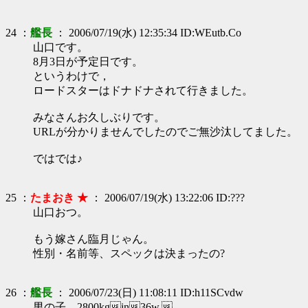
24 ：
艦長
： 2006/07/19(水) 12:35:34 ID:WEutb.Co
山口です。
8月3日が予定日です。
というわけで，
ロードスターはドナドナされて行きました。
みなさんお久しぶりです。
URLが分かりませんでしたのでご無沙汰してました。
ではでは♪
25 ：
たまおき ★
： 2006/07/19(水) 13:22:06 ID:???
山口おつ。
もう嫁さん臨月じゃん。
性別・名前等、スペックは決まったの?
26 ：
艦長
： 2006/07/23(日) 11:08:11 ID:h11SCvdw
男の子，2800kgin36w,