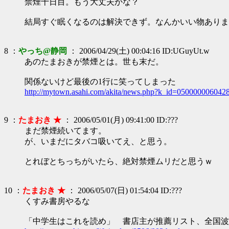
禁煙十日目。もう大丈夫かな？
結局すぐ眠くなるのは解決できず。なんかいい物ありま
8 ：
やっち@静岡
： 2006/04/29(土) 00:04:16 ID:UGuyUt.w
あのたまおきが禁煙とは。世も末だ。
関係ないけど最後の1行に笑ってしまった
http://mytown.asahi.com/akita/news.php?k_id=050000006042
9 ：
たまおき ★
： 2006/05/01(月) 09:41:00 ID:???
まだ禁煙続いてます。
が、いまだにタバコ吸いてえ、と思う。
とれぼとちっちがいたら、絶対禁煙ムリだと思うｗ
10 ：
たまおき ★
： 2006/05/07(日) 01:54:04 ID:???
くすみ書房やるな
「中学生はこれを読め」 書店主が推薦リスト、全国波