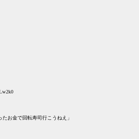
Lw2k0
余ったお金で回転寿司行こうねえ」