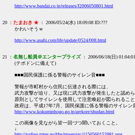
http://www.bandai.co.jp/releases/J2006050801.html
20 ：
たまおき ★
： 2006/05/24(水) 18:09:08 ID:???
かわいそうｗ
http://www.asahi.com/life/update/0524/008.html
21 ：
名無し船員＠エンタープライズ
： 2006/06/18(日) 01:04:0
(テポドンに備えて)
■■■国民保護に係る警報のサイレン音■■■
警報が市町村から住民に伝達される際には、
武力攻撃が迫り、又は現に武力攻撃が発生したと認めら
原則としてサイレンを使用して注意喚起が図られること
政府は、平成17年7月、国民保護に係る警報のサイレン
http://www.kokuminhogo.go.jp/arekore/shudan.html
この画像を見ながら皆一回づつ聞いておくこと。
↓
http://zodiaq.mine.nu/bbs/image/src/1150560152981.png