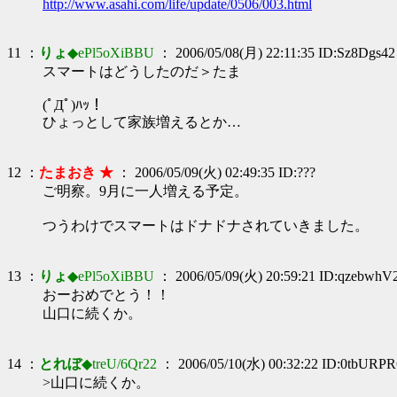
http://www.asahi.com/life/update/0506/003.html
11 ：
りょ
◆ePl5oXiBBU
： 2006/05/08(月) 22:11:35 ID:Sz8Dgs42
スマートはどうしたのだ＞たま
(ﾟДﾟ)ﾊｯ！
ひょっとして家族増えるとか…
12 ：
たまおき ★
： 2006/05/09(火) 02:49:35 ID:???
ご明察。9月に一人増える予定。
つうわけでスマートはドナドナされていきました。
13 ：
りょ
◆ePl5oXiBBU
： 2006/05/09(火) 20:59:21 ID:qzebwhV
おーおめでとう！！
山口に続くか。
14 ：
とれぼ
◆treU/6Qr22
： 2006/05/10(水) 00:32:22 ID:0tbURPR
>山口に続くか。