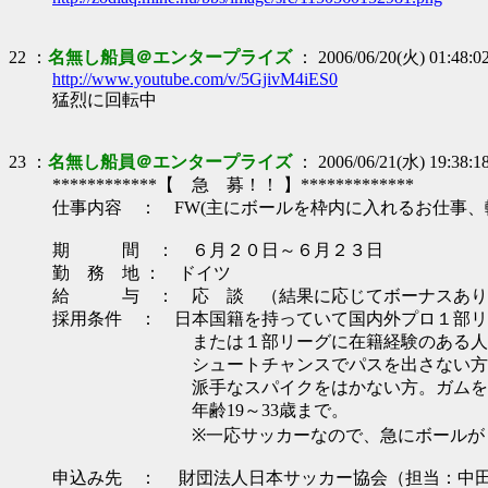
22 ：
名無し船員＠エンタープライズ
： 2006/06/20(火) 01:48:0
http://www.youtube.com/v/5GjivM4iES0
猛烈に回転中
23 ：
名無し船員＠エンタープライズ
： 2006/06/21(水) 19:38:1
************【 急 募！！ 】*************
仕事内容 ： FW(主にボールを枠内に入れるお仕事、
期 間 ： ６月２０日～６月２３日
勤 務 地 ： ドイツ
給 与 ： 応 談 （結果に応じてボーナスあり
採用条件 ： 日本国籍を持っていて国内外プロ１部リ
または１部リーグに在籍経験のある人
シュートチャンスでパスを出さない方、チ
派手なスパイクをはかない方。ガムをか
年齢19～33歳まで。
※一応サッカーなので、急にボールがくる
申込み先 ： 財団法人日本サッカー協会（担当：中田