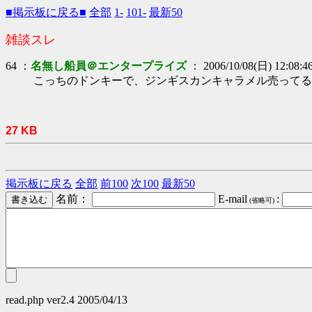
■掲示板に戻る■
全部
1-
101-
最新50
雑談スレ
64 ：
名無し船員＠エンタープライズ
： 2006/10/08(日) 12:08:46
こっちのドンキーで、ジンギスカンキャラメル売ってる
27 KB
掲示板に戻る
全部
前100
次100
最新50
名前：
E-mail
:
(省略可)
read.php ver2.4 2005/04/13