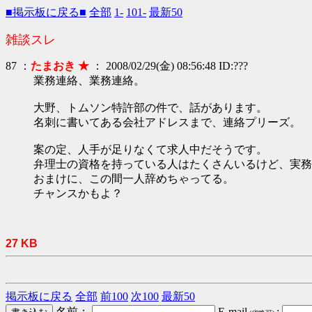
■掲示板に戻る■
全部
1-
101-
最新50
雑談スレ
87 ：
たまおき ★
： 2008/02/29(金) 08:56:48 ID:???
業務連絡、業務連絡。
大野、トムソン特許部の件で、話があります。
名刺に書いてある会社アドレスまで、連絡プリーズ。
案の定、人手が足りなくて求人中だそうです。
弁理士の資格を持っている人はたくさんいるけど、実務
おまけに、この間一人辞めちゃってる。
チャンスかもよ？
27 KB
掲示板に戻る
全部
前100
次100
最新50
名前：
E-mail
: