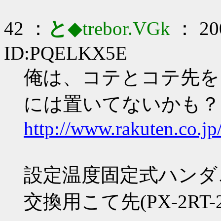
42 ：
と
◆trebor.VGk
： 200
ID:PQELKX5E
俺は、コテとコテ先を
には置いてないかも？
http://www.rakuten.co.jp
設定温度固定式ハンダこて
交換用こて先(PX-2RT-2