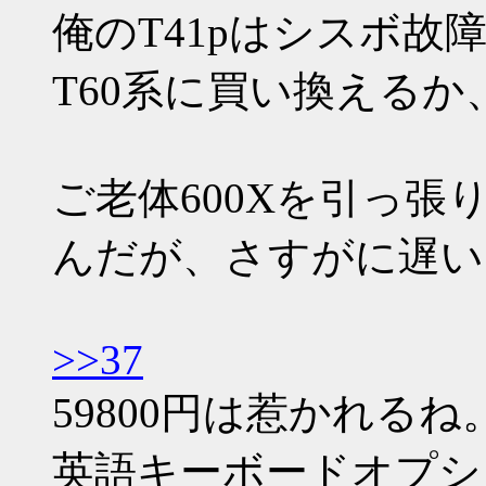
俺のT41pはシスボ故
T60系に買い換える
ご老体600Xを引っ
んだが、さすがに遅い
>>37
59800円は惹かれるね
英語キーボードオプシ