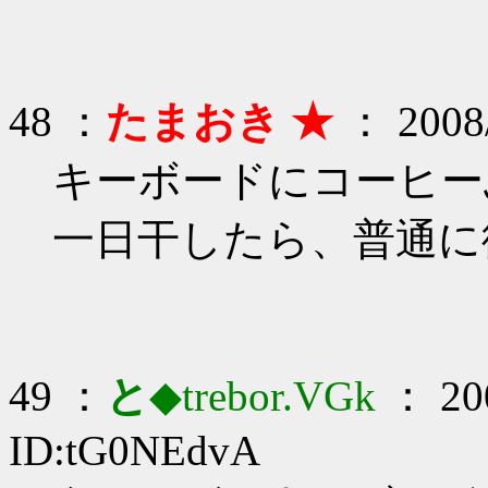
48 ：
たまおき ★
： 2008/
キーボードにコーヒー
一日干したら、普通に
49 ：
と
◆trebor.VGk
： 200
ID:tG0NEdvA