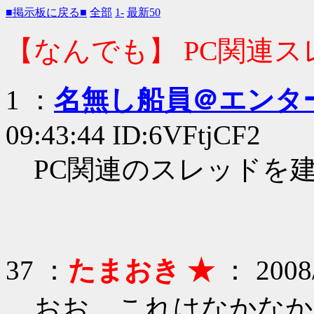
■掲示板に戻る■
全部
1-
最新50
【なんでも】 PC関連ス
1 ：
名無し船員＠エンタ
09:43:44 ID:6VFtjCF2
PC関連のスレッドを
37 ：
たまおき ★
： 2008/
おお、これはなかなか