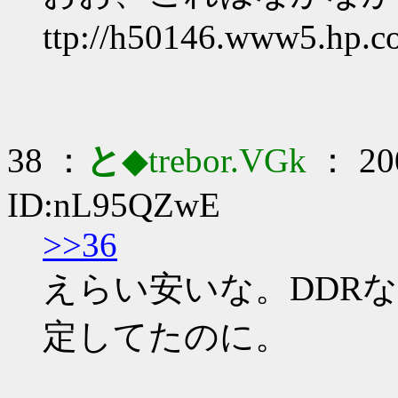
ttp://h50146.www5.hp.co
38 ：
と
◆trebor.VGk
： 200
ID:nL95QZwE
>>36
えらい安いな。DDRな
定してたのに。