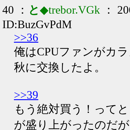
40 ：
と
◆trebor.VGk
： 200
ID:BuzGvPdM
>>36
俺はCPUファンがカ
秋に交換したよ。
>>39
もう絶対買う！ってと
が盛り上がったのだが