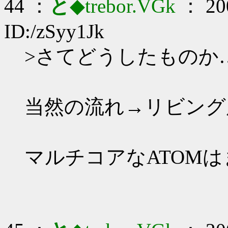
44 ：
と
◆trebor.VGk
： 200
ID:/zSyy1Jk
>さてどうしたものか
当然の流れ→リビング
マルチコアなATOM