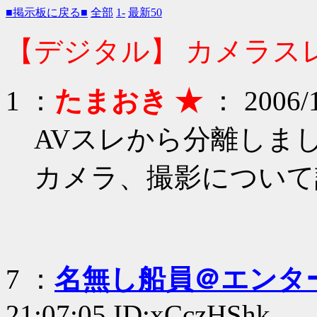
■掲示板に戻る■
全部
1-
最新50
【デジタル】 カメラス
1 ：
たまおき ★
： 2006/1
AVスレから分離しま
カメラ、撮影について
7 ：
名無し船員＠エンタ
21:07:05 ID:xCczHShk