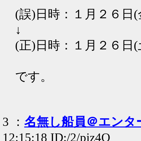
(誤)日時：１月２６日
↓
(正)日時：１月２６日
です。
3 ：
名無し船員＠エンタ
12:15:18 ID:/2/pjz4Q