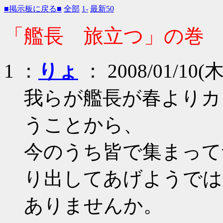
■掲示板に戻る■
全部
1-
最新50
「艦長 旅立つ」の巻
1 ：
りょ
： 2008/01/10(木
我らが艦長が春よりカ
うことから、
今のうち皆で集まって
り出してあげようでは
ありませんか。