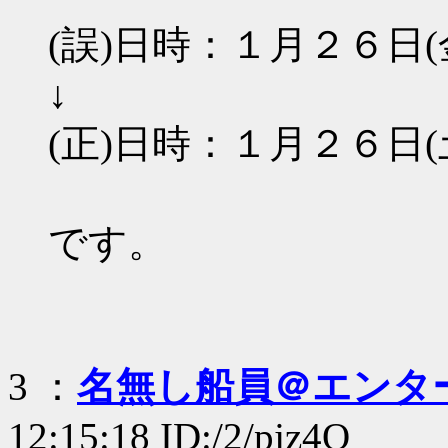
(誤)日時：１月２６日
↓
(正)日時：１月２６日
です。
3 ：
名無し船員＠エンタ
12:15:18 ID:/2/pjz4Q