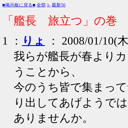
■掲示板に戻る■
全部
1-
最新50
「艦長 旅立つ」の巻
1 ：
りょ
： 2008/01/10(木
我らが艦長が春よりカ
うことから、
今のうち皆で集まって
り出してあげようでは
ありませんか。